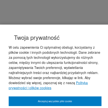
Twoja prywatność
W celu zapewnienia Ci optymalnej obsługi, korzystamy z
plików cookie i innych podobnych technologii. Dane zebrane
za pomocą tych technologii wykorzystujemy do różnych
celów, między innymi do ulepszania funkcjonalności strony,
zapamiętywania Twoich preferencji, wyświetlania
najtrafniejszych treści oraz najbardziej przydatnych reklam.
Możesz wybrać swoje preferencje, klikając w link. Aby
dowiedzieć się więcej, zapoznaj się z naszą
Polityką
prywatności i plików cookies
Akceptuj wszystkie pliki cookie