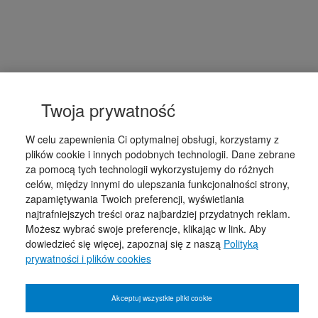
Twoja prywatność
W celu zapewnienia Ci optymalnej obsługi, korzystamy z
plików cookie i innych podobnych technologii. Dane zebrane
za pomocą tych technologii wykorzystujemy do różnych
celów, między innymi do ulepszania funkcjonalności strony,
zapamiętywania Twoich preferencji, wyświetlania
najtrafniejszych treści oraz najbardziej przydatnych reklam.
Możesz wybrać swoje preferencje, klikając w link. Aby
dowiedzieć się więcej, zapoznaj się z naszą
Polityką
prywatności i plików cookies
Akceptuj wszystkie pliki cookie