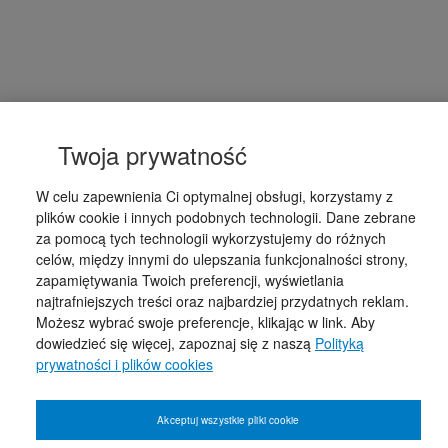
Twoja prywatność
W celu zapewnienia Ci optymalnej obsługi, korzystamy z
plików cookie i innych podobnych technologii. Dane zebrane
za pomocą tych technologii wykorzystujemy do różnych
celów, między innymi do ulepszania funkcjonalności strony,
zapamiętywania Twoich preferencji, wyświetlania
najtrafniejszych treści oraz najbardziej przydatnych reklam.
Możesz wybrać swoje preferencje, klikając w link. Aby
dowiedzieć się więcej, zapoznaj się z naszą
Polityką
prywatności i plików cookies
Akceptuj wszystkie pliki cookie