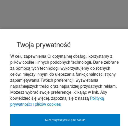
Twoja prywatność
W celu zapewnienia Ci optymalnej obsługi, korzystamy z
plików cookie i innych podobnych technologii. Dane zebrane
za pomocą tych technologii wykorzystujemy do różnych
celów, między innymi do ulepszania funkcjonalności strony,
zapamiętywania Twoich preferencji, wyświetlania
najtrafniejszych treści oraz najbardziej przydatnych reklam.
Możesz wybrać swoje preferencje, klikając w link. Aby
dowiedzieć się więcej, zapoznaj się z naszą
Polityką
prywatności i plików cookies
Akceptuj wszystkie pliki cookie