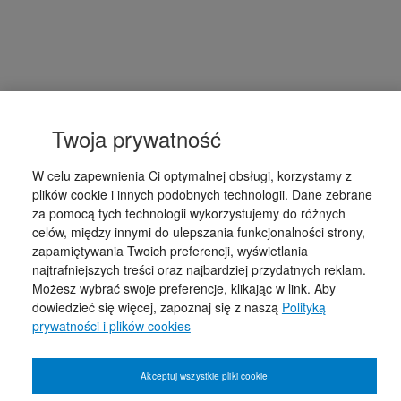
Twoja prywatność
W celu zapewnienia Ci optymalnej obsługi, korzystamy z
plików cookie i innych podobnych technologii. Dane zebrane
za pomocą tych technologii wykorzystujemy do różnych
celów, między innymi do ulepszania funkcjonalności strony,
zapamiętywania Twoich preferencji, wyświetlania
najtrafniejszych treści oraz najbardziej przydatnych reklam.
Możesz wybrać swoje preferencje, klikając w link. Aby
dowiedzieć się więcej, zapoznaj się z naszą
Polityką
prywatności i plików cookies
Akceptuj wszystkie pliki cookie