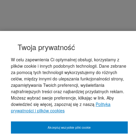
Twoja prywatność
W celu zapewnienia Ci optymalnej obsługi, korzystamy z
plików cookie i innych podobnych technologii. Dane zebrane
za pomocą tych technologii wykorzystujemy do różnych
celów, między innymi do ulepszania funkcjonalności strony,
zapamiętywania Twoich preferencji, wyświetlania
najtrafniejszych treści oraz najbardziej przydatnych reklam.
Możesz wybrać swoje preferencje, klikając w link. Aby
dowiedzieć się więcej, zapoznaj się z naszą
Polityką
prywatności i plików cookies
Akceptuj wszystkie pliki cookie