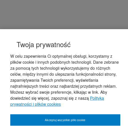
Twoja prywatność
W celu zapewnienia Ci optymalnej obsługi, korzystamy z
plików cookie i innych podobnych technologii. Dane zebrane
za pomocą tych technologii wykorzystujemy do różnych
celów, między innymi do ulepszania funkcjonalności strony,
zapamiętywania Twoich preferencji, wyświetlania
najtrafniejszych treści oraz najbardziej przydatnych reklam.
Możesz wybrać swoje preferencje, klikając w link. Aby
dowiedzieć się więcej, zapoznaj się z naszą
Polityką
prywatności i plików cookies
Akceptuj wszystkie pliki cookie