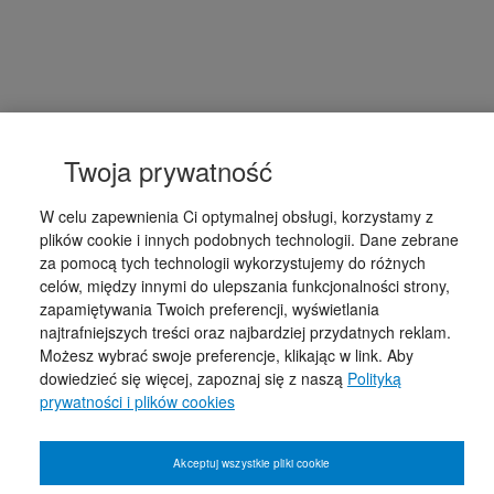
Twoja prywatność
W celu zapewnienia Ci optymalnej obsługi, korzystamy z
plików cookie i innych podobnych technologii. Dane zebrane
za pomocą tych technologii wykorzystujemy do różnych
celów, między innymi do ulepszania funkcjonalności strony,
zapamiętywania Twoich preferencji, wyświetlania
najtrafniejszych treści oraz najbardziej przydatnych reklam.
Możesz wybrać swoje preferencje, klikając w link. Aby
dowiedzieć się więcej, zapoznaj się z naszą
Polityką
prywatności i plików cookies
Akceptuj wszystkie pliki cookie