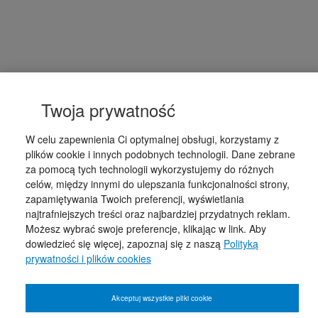
Twoja prywatność
W celu zapewnienia Ci optymalnej obsługi, korzystamy z
plików cookie i innych podobnych technologii. Dane zebrane
za pomocą tych technologii wykorzystujemy do różnych
celów, między innymi do ulepszania funkcjonalności strony,
zapamiętywania Twoich preferencji, wyświetlania
najtrafniejszych treści oraz najbardziej przydatnych reklam.
Możesz wybrać swoje preferencje, klikając w link. Aby
dowiedzieć się więcej, zapoznaj się z naszą
Polityką
prywatności i plików cookies
Akceptuj wszystkie pliki cookie