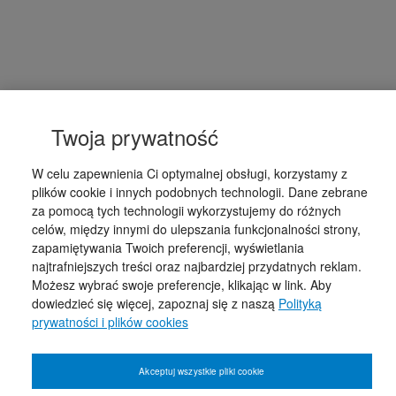
Twoja prywatność
W celu zapewnienia Ci optymalnej obsługi, korzystamy z
plików cookie i innych podobnych technologii. Dane zebrane
za pomocą tych technologii wykorzystujemy do różnych
celów, między innymi do ulepszania funkcjonalności strony,
zapamiętywania Twoich preferencji, wyświetlania
najtrafniejszych treści oraz najbardziej przydatnych reklam.
Możesz wybrać swoje preferencje, klikając w link. Aby
dowiedzieć się więcej, zapoznaj się z naszą
Polityką
prywatności i plików cookies
Akceptuj wszystkie pliki cookie