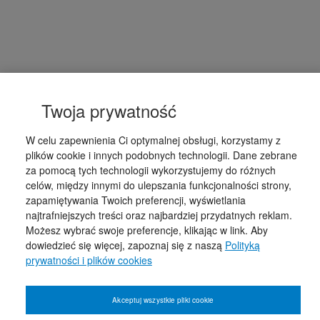
Twoja prywatność
W celu zapewnienia Ci optymalnej obsługi, korzystamy z
plików cookie i innych podobnych technologii. Dane zebrane
za pomocą tych technologii wykorzystujemy do różnych
celów, między innymi do ulepszania funkcjonalności strony,
zapamiętywania Twoich preferencji, wyświetlania
najtrafniejszych treści oraz najbardziej przydatnych reklam.
Możesz wybrać swoje preferencje, klikając w link. Aby
dowiedzieć się więcej, zapoznaj się z naszą
Polityką
prywatności i plików cookies
Akceptuj wszystkie pliki cookie