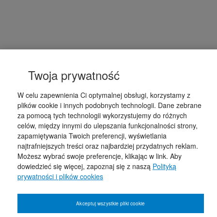
Twoja prywatność
W celu zapewnienia Ci optymalnej obsługi, korzystamy z
plików cookie i innych podobnych technologii. Dane zebrane
za pomocą tych technologii wykorzystujemy do różnych
celów, między innymi do ulepszania funkcjonalności strony,
zapamiętywania Twoich preferencji, wyświetlania
najtrafniejszych treści oraz najbardziej przydatnych reklam.
Możesz wybrać swoje preferencje, klikając w link. Aby
dowiedzieć się więcej, zapoznaj się z naszą
Polityką
prywatności i plików cookies
Akceptuj wszystkie pliki cookie