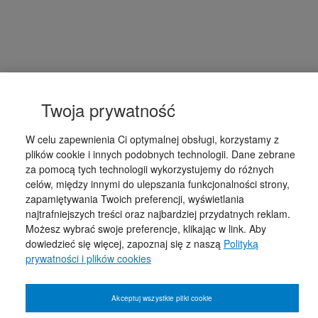
Twoja prywatność
W celu zapewnienia Ci optymalnej obsługi, korzystamy z
plików cookie i innych podobnych technologii. Dane zebrane
za pomocą tych technologii wykorzystujemy do różnych
celów, między innymi do ulepszania funkcjonalności strony,
zapamiętywania Twoich preferencji, wyświetlania
najtrafniejszych treści oraz najbardziej przydatnych reklam.
Możesz wybrać swoje preferencje, klikając w link. Aby
dowiedzieć się więcej, zapoznaj się z naszą
Polityką
prywatności i plików cookies
Akceptuj wszystkie pliki cookie