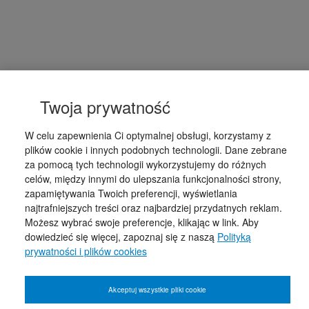
Twoja prywatność
W celu zapewnienia Ci optymalnej obsługi, korzystamy z
plików cookie i innych podobnych technologii. Dane zebrane
za pomocą tych technologii wykorzystujemy do różnych
celów, między innymi do ulepszania funkcjonalności strony,
zapamiętywania Twoich preferencji, wyświetlania
najtrafniejszych treści oraz najbardziej przydatnych reklam.
Możesz wybrać swoje preferencje, klikając w link. Aby
dowiedzieć się więcej, zapoznaj się z naszą
Polityką
prywatności i plików cookies
Akceptuj wszystkie pliki cookie