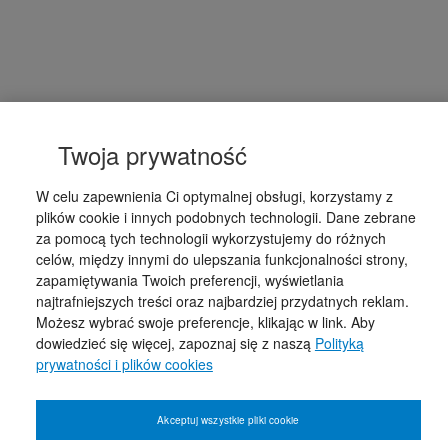
Twoja prywatność
W celu zapewnienia Ci optymalnej obsługi, korzystamy z
plików cookie i innych podobnych technologii. Dane zebrane
za pomocą tych technologii wykorzystujemy do różnych
celów, między innymi do ulepszania funkcjonalności strony,
zapamiętywania Twoich preferencji, wyświetlania
najtrafniejszych treści oraz najbardziej przydatnych reklam.
Możesz wybrać swoje preferencje, klikając w link. Aby
dowiedzieć się więcej, zapoznaj się z naszą
Polityką
prywatności i plików cookies
Akceptuj wszystkie pliki cookie