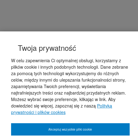
Twoja prywatność
W celu zapewnienia Ci optymalnej obsługi, korzystamy z
plików cookie i innych podobnych technologii. Dane zebrane
za pomocą tych technologii wykorzystujemy do różnych
celów, między innymi do ulepszania funkcjonalności strony,
zapamiętywania Twoich preferencji, wyświetlania
najtrafniejszych treści oraz najbardziej przydatnych reklam.
Możesz wybrać swoje preferencje, klikając w link. Aby
dowiedzieć się więcej, zapoznaj się z naszą
Polityką
prywatności i plików cookies
Akceptuj wszystkie pliki cookie