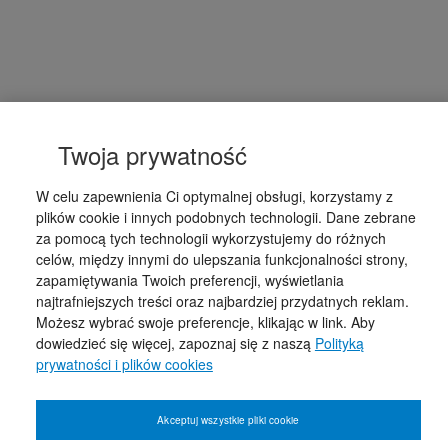
Twoja prywatność
W celu zapewnienia Ci optymalnej obsługi, korzystamy z
plików cookie i innych podobnych technologii. Dane zebrane
za pomocą tych technologii wykorzystujemy do różnych
celów, między innymi do ulepszania funkcjonalności strony,
zapamiętywania Twoich preferencji, wyświetlania
najtrafniejszych treści oraz najbardziej przydatnych reklam.
Możesz wybrać swoje preferencje, klikając w link. Aby
dowiedzieć się więcej, zapoznaj się z naszą
Polityką
prywatności i plików cookies
Akceptuj wszystkie pliki cookie