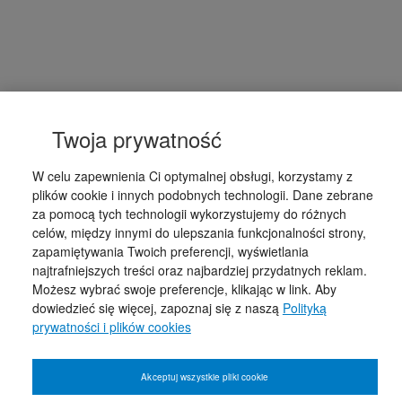
Twoja prywatność
W celu zapewnienia Ci optymalnej obsługi, korzystamy z
plików cookie i innych podobnych technologii. Dane zebrane
za pomocą tych technologii wykorzystujemy do różnych
celów, między innymi do ulepszania funkcjonalności strony,
zapamiętywania Twoich preferencji, wyświetlania
najtrafniejszych treści oraz najbardziej przydatnych reklam.
Możesz wybrać swoje preferencje, klikając w link. Aby
dowiedzieć się więcej, zapoznaj się z naszą
Polityką
prywatności i plików cookies
Akceptuj wszystkie pliki cookie