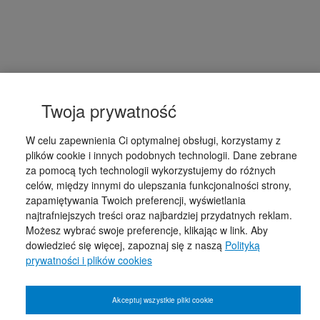
Twoja prywatność
W celu zapewnienia Ci optymalnej obsługi, korzystamy z
plików cookie i innych podobnych technologii. Dane zebrane
za pomocą tych technologii wykorzystujemy do różnych
celów, między innymi do ulepszania funkcjonalności strony,
zapamiętywania Twoich preferencji, wyświetlania
najtrafniejszych treści oraz najbardziej przydatnych reklam.
Możesz wybrać swoje preferencje, klikając w link. Aby
dowiedzieć się więcej, zapoznaj się z naszą
Polityką
prywatności i plików cookies
Akceptuj wszystkie pliki cookie