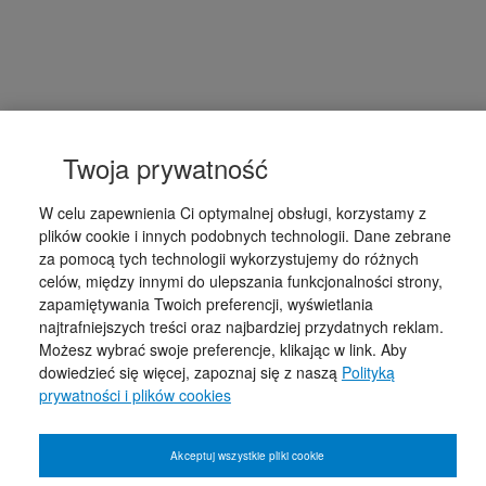
Twoja prywatność
W celu zapewnienia Ci optymalnej obsługi, korzystamy z
plików cookie i innych podobnych technologii. Dane zebrane
za pomocą tych technologii wykorzystujemy do różnych
celów, między innymi do ulepszania funkcjonalności strony,
zapamiętywania Twoich preferencji, wyświetlania
najtrafniejszych treści oraz najbardziej przydatnych reklam.
Możesz wybrać swoje preferencje, klikając w link. Aby
dowiedzieć się więcej, zapoznaj się z naszą
Polityką
prywatności i plików cookies
Akceptuj wszystkie pliki cookie