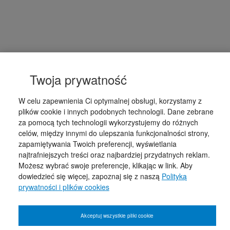
Twoja prywatność
W celu zapewnienia Ci optymalnej obsługi, korzystamy z
plików cookie i innych podobnych technologii. Dane zebrane
za pomocą tych technologii wykorzystujemy do różnych
celów, między innymi do ulepszania funkcjonalności strony,
zapamiętywania Twoich preferencji, wyświetlania
najtrafniejszych treści oraz najbardziej przydatnych reklam.
Możesz wybrać swoje preferencje, klikając w link. Aby
dowiedzieć się więcej, zapoznaj się z naszą
Polityką
prywatności i plików cookies
Akceptuj wszystkie pliki cookie