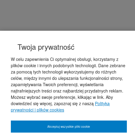
Twoja prywatność
W celu zapewnienia Ci optymalnej obsługi, korzystamy z
plików cookie i innych podobnych technologii. Dane zebrane
za pomocą tych technologii wykorzystujemy do różnych
celów, między innymi do ulepszania funkcjonalności strony,
zapamiętywania Twoich preferencji, wyświetlania
najtrafniejszych treści oraz najbardziej przydatnych reklam.
Możesz wybrać swoje preferencje, klikając w link. Aby
dowiedzieć się więcej, zapoznaj się z naszą
Polityką
prywatności i plików cookies
Akceptuj wszystkie pliki cookie