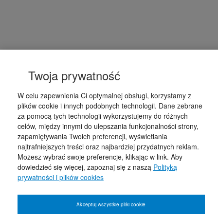
Twoja prywatność
W celu zapewnienia Ci optymalnej obsługi, korzystamy z
plików cookie i innych podobnych technologii. Dane zebrane
za pomocą tych technologii wykorzystujemy do różnych
celów, między innymi do ulepszania funkcjonalności strony,
zapamiętywania Twoich preferencji, wyświetlania
najtrafniejszych treści oraz najbardziej przydatnych reklam.
Możesz wybrać swoje preferencje, klikając w link. Aby
dowiedzieć się więcej, zapoznaj się z naszą
Polityką
prywatności i plików cookies
Akceptuj wszystkie pliki cookie