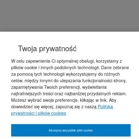
Twoja prywatność
W celu zapewnienia Ci optymalnej obsługi, korzystamy z
plików cookie i innych podobnych technologii. Dane zebrane
za pomocą tych technologii wykorzystujemy do różnych
celów, między innymi do ulepszania funkcjonalności strony,
zapamiętywania Twoich preferencji, wyświetlania
najtrafniejszych treści oraz najbardziej przydatnych reklam.
Możesz wybrać swoje preferencje, klikając w link. Aby
dowiedzieć się więcej, zapoznaj się z naszą
Polityką
prywatności i plików cookies
Akceptuj wszystkie pliki cookie