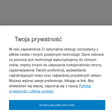
Twoja prywatność
W celu zapewnienia Ci optymalnej obsługi, korzystamy z
plików cookie i innych podobnych technologii. Dane zebrane
za pomocą tych technologii wykorzystujemy do różnych
celów, między innymi do ulepszania funkcjonalności strony,
zapamiętywania Twoich preferencji, wyświetlania
najtrafniejszych treści oraz najbardziej przydatnych reklam.
Możesz wybrać swoje preferencje, klikając w link. Aby
dowiedzieć się więcej, zapoznaj się z naszą
Polityką
prywatności i plików cookies
Akceptuj wszystkie pliki cookie