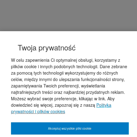
Twoja prywatność
W celu zapewnienia Ci optymalnej obsługi, korzystamy z
plików cookie i innych podobnych technologii. Dane zebrane
za pomocą tych technologii wykorzystujemy do różnych
celów, między innymi do ulepszania funkcjonalności strony,
zapamiętywania Twoich preferencji, wyświetlania
najtrafniejszych treści oraz najbardziej przydatnych reklam.
Możesz wybrać swoje preferencje, klikając w link. Aby
dowiedzieć się więcej, zapoznaj się z naszą
Polityką
prywatności i plików cookies
Akceptuj wszystkie pliki cookie