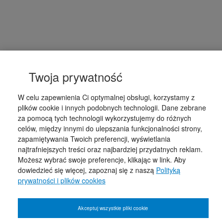
Twoja prywatność
W celu zapewnienia Ci optymalnej obsługi, korzystamy z
plików cookie i innych podobnych technologii. Dane zebrane
za pomocą tych technologii wykorzystujemy do różnych
celów, między innymi do ulepszania funkcjonalności strony,
zapamiętywania Twoich preferencji, wyświetlania
najtrafniejszych treści oraz najbardziej przydatnych reklam.
Możesz wybrać swoje preferencje, klikając w link. Aby
dowiedzieć się więcej, zapoznaj się z naszą
Polityką
prywatności i plików cookies
Akceptuj wszystkie pliki cookie