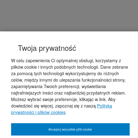
Twoja prywatność
W celu zapewnienia Ci optymalnej obsługi, korzystamy z
plików cookie i innych podobnych technologii. Dane zebrane
za pomocą tych technologii wykorzystujemy do różnych
celów, między innymi do ulepszania funkcjonalności strony,
zapamiętywania Twoich preferencji, wyświetlania
najtrafniejszych treści oraz najbardziej przydatnych reklam.
Możesz wybrać swoje preferencje, klikając w link. Aby
dowiedzieć się więcej, zapoznaj się z naszą
Polityką
prywatności i plików cookies
Akceptuj wszystkie pliki cookie