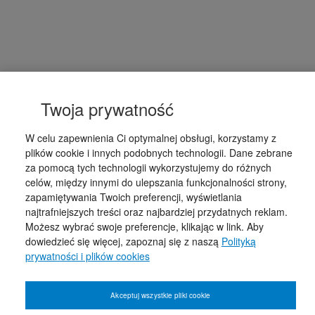
Twoja prywatność
W celu zapewnienia Ci optymalnej obsługi, korzystamy z
plików cookie i innych podobnych technologii. Dane zebrane
za pomocą tych technologii wykorzystujemy do różnych
celów, między innymi do ulepszania funkcjonalności strony,
zapamiętywania Twoich preferencji, wyświetlania
najtrafniejszych treści oraz najbardziej przydatnych reklam.
Możesz wybrać swoje preferencje, klikając w link. Aby
dowiedzieć się więcej, zapoznaj się z naszą
Polityką
prywatności i plików cookies
Akceptuj wszystkie pliki cookie