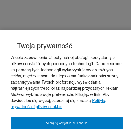
Twoja prywatność
W celu zapewnienia Ci optymalnej obsługi, korzystamy z
plików cookie i innych podobnych technologii. Dane zebrane
za pomocą tych technologii wykorzystujemy do różnych
celów, między innymi do ulepszania funkcjonalności strony,
zapamiętywania Twoich preferencji, wyświetlania
najtrafniejszych treści oraz najbardziej przydatnych reklam.
Możesz wybrać swoje preferencje, klikając w link. Aby
dowiedzieć się więcej, zapoznaj się z naszą
Polityką
prywatności i plików cookies
Akceptuj wszystkie pliki cookie