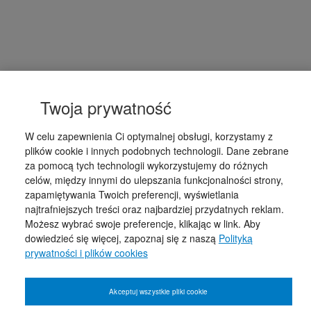
Twoja prywatność
W celu zapewnienia Ci optymalnej obsługi, korzystamy z
plików cookie i innych podobnych technologii. Dane zebrane
za pomocą tych technologii wykorzystujemy do różnych
celów, między innymi do ulepszania funkcjonalności strony,
zapamiętywania Twoich preferencji, wyświetlania
najtrafniejszych treści oraz najbardziej przydatnych reklam.
Możesz wybrać swoje preferencje, klikając w link. Aby
dowiedzieć się więcej, zapoznaj się z naszą
Polityką
prywatności i plików cookies
Akceptuj wszystkie pliki cookie