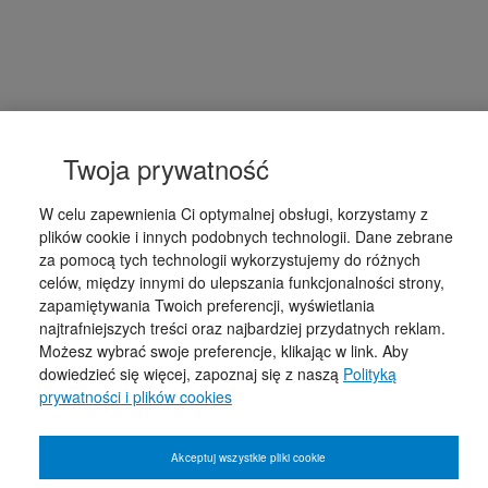
Twoja prywatność
W celu zapewnienia Ci optymalnej obsługi, korzystamy z
plików cookie i innych podobnych technologii. Dane zebrane
za pomocą tych technologii wykorzystujemy do różnych
celów, między innymi do ulepszania funkcjonalności strony,
zapamiętywania Twoich preferencji, wyświetlania
najtrafniejszych treści oraz najbardziej przydatnych reklam.
Możesz wybrać swoje preferencje, klikając w link. Aby
dowiedzieć się więcej, zapoznaj się z naszą
Polityką
prywatności i plików cookies
Akceptuj wszystkie pliki cookie