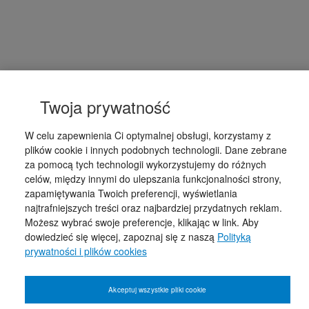
Twoja prywatność
W celu zapewnienia Ci optymalnej obsługi, korzystamy z
plików cookie i innych podobnych technologii. Dane zebrane
za pomocą tych technologii wykorzystujemy do różnych
celów, między innymi do ulepszania funkcjonalności strony,
zapamiętywania Twoich preferencji, wyświetlania
najtrafniejszych treści oraz najbardziej przydatnych reklam.
Możesz wybrać swoje preferencje, klikając w link. Aby
dowiedzieć się więcej, zapoznaj się z naszą
Polityką
prywatności i plików cookies
Akceptuj wszystkie pliki cookie