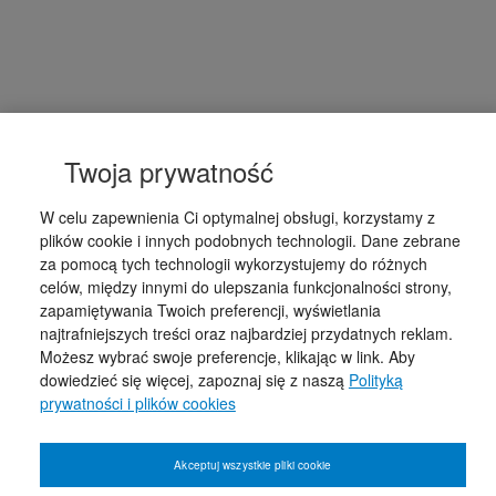
Twoja prywatność
W celu zapewnienia Ci optymalnej obsługi, korzystamy z
plików cookie i innych podobnych technologii. Dane zebrane
za pomocą tych technologii wykorzystujemy do różnych
celów, między innymi do ulepszania funkcjonalności strony,
zapamiętywania Twoich preferencji, wyświetlania
najtrafniejszych treści oraz najbardziej przydatnych reklam.
Możesz wybrać swoje preferencje, klikając w link. Aby
dowiedzieć się więcej, zapoznaj się z naszą
Polityką
prywatności i plików cookies
Akceptuj wszystkie pliki cookie