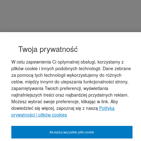
Twoja prywatność
W celu zapewnienia Ci optymalnej obsługi, korzystamy z
plików cookie i innych podobnych technologii. Dane zebrane
za pomocą tych technologii wykorzystujemy do różnych
celów, między innymi do ulepszania funkcjonalności strony,
zapamiętywania Twoich preferencji, wyświetlania
najtrafniejszych treści oraz najbardziej przydatnych reklam.
Możesz wybrać swoje preferencje, klikając w link. Aby
dowiedzieć się więcej, zapoznaj się z naszą
Polityką
prywatności i plików cookies
Akceptuj wszystkie pliki cookie