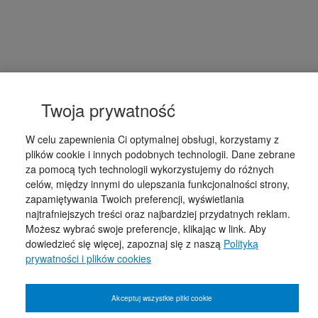
Twoja prywatność
W celu zapewnienia Ci optymalnej obsługi, korzystamy z
plików cookie i innych podobnych technologii. Dane zebrane
za pomocą tych technologii wykorzystujemy do różnych
celów, między innymi do ulepszania funkcjonalności strony,
zapamiętywania Twoich preferencji, wyświetlania
najtrafniejszych treści oraz najbardziej przydatnych reklam.
Możesz wybrać swoje preferencje, klikając w link. Aby
dowiedzieć się więcej, zapoznaj się z naszą
Polityką
prywatności i plików cookies
Akceptuj wszystkie pliki cookie