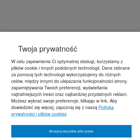
Twoja prywatność
W celu zapewnienia Ci optymalnej obsługi, korzystamy z
plików cookie i innych podobnych technologii. Dane zebrane
za pomocą tych technologii wykorzystujemy do różnych
celów, między innymi do ulepszania funkcjonalności strony,
zapamiętywania Twoich preferencji, wyświetlania
najtrafniejszych treści oraz najbardziej przydatnych reklam.
Możesz wybrać swoje preferencje, klikając w link. Aby
dowiedzieć się więcej, zapoznaj się z naszą
Polityką
prywatności i plików cookies
Akceptuj wszystkie pliki cookie