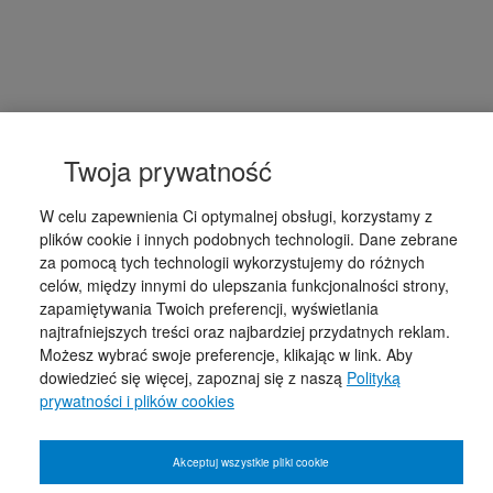
Twoja prywatność
W celu zapewnienia Ci optymalnej obsługi, korzystamy z
plików cookie i innych podobnych technologii. Dane zebrane
za pomocą tych technologii wykorzystujemy do różnych
celów, między innymi do ulepszania funkcjonalności strony,
zapamiętywania Twoich preferencji, wyświetlania
najtrafniejszych treści oraz najbardziej przydatnych reklam.
Możesz wybrać swoje preferencje, klikając w link. Aby
dowiedzieć się więcej, zapoznaj się z naszą
Polityką
prywatności i plików cookies
Akceptuj wszystkie pliki cookie