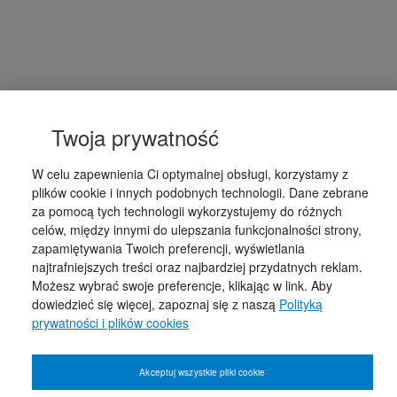
Twoja prywatność
W celu zapewnienia Ci optymalnej obsługi, korzystamy z
plików cookie i innych podobnych technologii. Dane zebrane
za pomocą tych technologii wykorzystujemy do różnych
celów, między innymi do ulepszania funkcjonalności strony,
zapamiętywania Twoich preferencji, wyświetlania
najtrafniejszych treści oraz najbardziej przydatnych reklam.
Możesz wybrać swoje preferencje, klikając w link. Aby
dowiedzieć się więcej, zapoznaj się z naszą
Polityką
prywatności i plików cookies
Akceptuj wszystkie pliki cookie