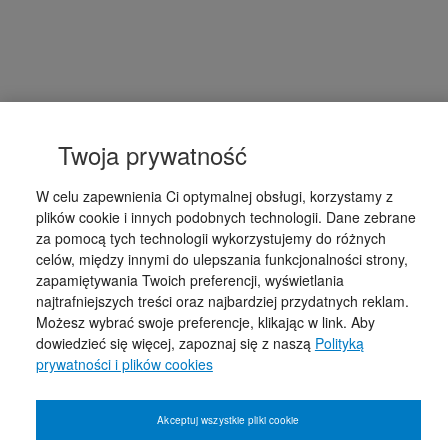
Twoja prywatność
W celu zapewnienia Ci optymalnej obsługi, korzystamy z
plików cookie i innych podobnych technologii. Dane zebrane
za pomocą tych technologii wykorzystujemy do różnych
celów, między innymi do ulepszania funkcjonalności strony,
zapamiętywania Twoich preferencji, wyświetlania
najtrafniejszych treści oraz najbardziej przydatnych reklam.
Możesz wybrać swoje preferencje, klikając w link. Aby
dowiedzieć się więcej, zapoznaj się z naszą
Polityką
prywatności i plików cookies
Akceptuj wszystkie pliki cookie