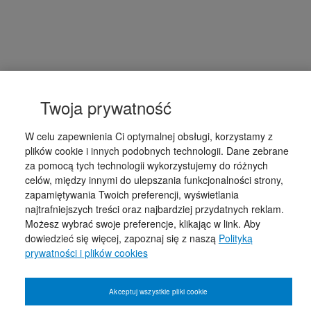
Twoja prywatność
W celu zapewnienia Ci optymalnej obsługi, korzystamy z
plików cookie i innych podobnych technologii. Dane zebrane
za pomocą tych technologii wykorzystujemy do różnych
celów, między innymi do ulepszania funkcjonalności strony,
zapamiętywania Twoich preferencji, wyświetlania
najtrafniejszych treści oraz najbardziej przydatnych reklam.
Możesz wybrać swoje preferencje, klikając w link. Aby
dowiedzieć się więcej, zapoznaj się z naszą
Polityką
prywatności i plików cookies
Akceptuj wszystkie pliki cookie