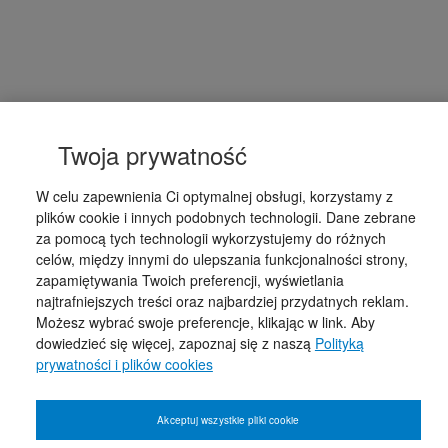
Twoja prywatność
W celu zapewnienia Ci optymalnej obsługi, korzystamy z
plików cookie i innych podobnych technologii. Dane zebrane
za pomocą tych technologii wykorzystujemy do różnych
celów, między innymi do ulepszania funkcjonalności strony,
zapamiętywania Twoich preferencji, wyświetlania
najtrafniejszych treści oraz najbardziej przydatnych reklam.
Możesz wybrać swoje preferencje, klikając w link. Aby
dowiedzieć się więcej, zapoznaj się z naszą
Polityką
prywatności i plików cookies
Akceptuj wszystkie pliki cookie