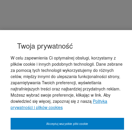
Twoja prywatność
W celu zapewnienia Ci optymalnej obsługi, korzystamy z
plików cookie i innych podobnych technologii. Dane zebrane
za pomocą tych technologii wykorzystujemy do różnych
celów, między innymi do ulepszania funkcjonalności strony,
zapamiętywania Twoich preferencji, wyświetlania
najtrafniejszych treści oraz najbardziej przydatnych reklam.
Możesz wybrać swoje preferencje, klikając w link. Aby
dowiedzieć się więcej, zapoznaj się z naszą
Polityką
prywatności i plików cookies
Akceptuj wszystkie pliki cookie