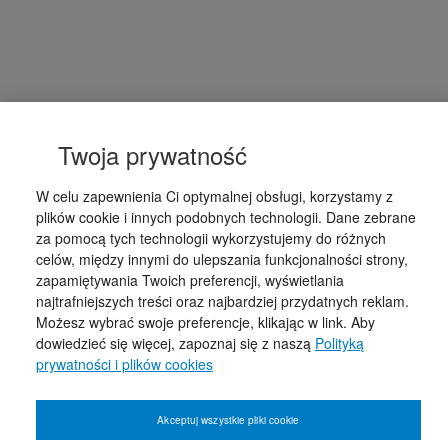
Twoja prywatność
W celu zapewnienia Ci optymalnej obsługi, korzystamy z
plików cookie i innych podobnych technologii. Dane zebrane
za pomocą tych technologii wykorzystujemy do różnych
celów, między innymi do ulepszania funkcjonalności strony,
zapamiętywania Twoich preferencji, wyświetlania
najtrafniejszych treści oraz najbardziej przydatnych reklam.
Możesz wybrać swoje preferencje, klikając w link. Aby
dowiedzieć się więcej, zapoznaj się z naszą
Polityką
prywatności i plików cookies
Akceptuj wszystkie pliki cookie