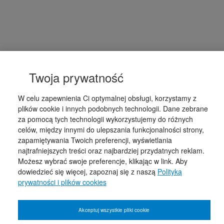
Twoja prywatność
W celu zapewnienia Ci optymalnej obsługi, korzystamy z
plików cookie i innych podobnych technologii. Dane zebrane
za pomocą tych technologii wykorzystujemy do różnych
celów, między innymi do ulepszania funkcjonalności strony,
zapamiętywania Twoich preferencji, wyświetlania
najtrafniejszych treści oraz najbardziej przydatnych reklam.
Możesz wybrać swoje preferencje, klikając w link. Aby
dowiedzieć się więcej, zapoznaj się z naszą
Polityką
prywatności i plików cookies
Akceptuj wszystkie pliki cookie