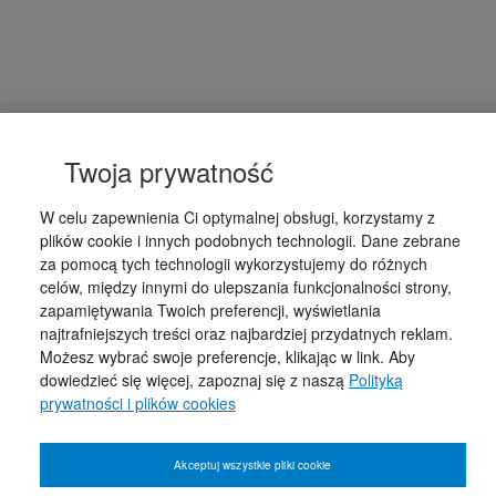
Twoja prywatność
W celu zapewnienia Ci optymalnej obsługi, korzystamy z
plików cookie i innych podobnych technologii. Dane zebrane
za pomocą tych technologii wykorzystujemy do różnych
celów, między innymi do ulepszania funkcjonalności strony,
zapamiętywania Twoich preferencji, wyświetlania
najtrafniejszych treści oraz najbardziej przydatnych reklam.
Możesz wybrać swoje preferencje, klikając w link. Aby
dowiedzieć się więcej, zapoznaj się z naszą
Polityką
prywatności i plików cookies
Akceptuj wszystkie pliki cookie