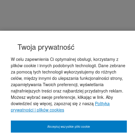
Twoja prywatność
W celu zapewnienia Ci optymalnej obsługi, korzystamy z
plików cookie i innych podobnych technologii. Dane zebrane
za pomocą tych technologii wykorzystujemy do różnych
celów, między innymi do ulepszania funkcjonalności strony,
zapamiętywania Twoich preferencji, wyświetlania
najtrafniejszych treści oraz najbardziej przydatnych reklam.
Możesz wybrać swoje preferencje, klikając w link. Aby
dowiedzieć się więcej, zapoznaj się z naszą
Polityką
prywatności i plików cookies
Akceptuj wszystkie pliki cookie