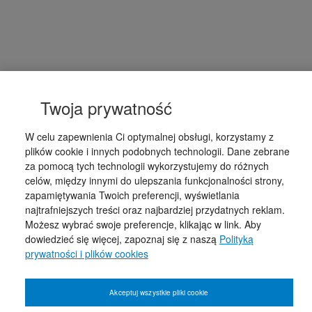
Twoja prywatność
W celu zapewnienia Ci optymalnej obsługi, korzystamy z
plików cookie i innych podobnych technologii. Dane zebrane
za pomocą tych technologii wykorzystujemy do różnych
celów, między innymi do ulepszania funkcjonalności strony,
zapamiętywania Twoich preferencji, wyświetlania
najtrafniejszych treści oraz najbardziej przydatnych reklam.
Możesz wybrać swoje preferencje, klikając w link. Aby
dowiedzieć się więcej, zapoznaj się z naszą
Polityką
prywatności i plików cookies
Akceptuj wszystkie pliki cookie