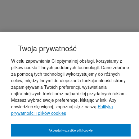
Twoja prywatność
W celu zapewnienia Ci optymalnej obsługi, korzystamy z
plików cookie i innych podobnych technologii. Dane zebrane
za pomocą tych technologii wykorzystujemy do różnych
celów, między innymi do ulepszania funkcjonalności strony,
zapamiętywania Twoich preferencji, wyświetlania
najtrafniejszych treści oraz najbardziej przydatnych reklam.
Możesz wybrać swoje preferencje, klikając w link. Aby
dowiedzieć się więcej, zapoznaj się z naszą
Polityką
prywatności i plików cookies
Akceptuj wszystkie pliki cookie