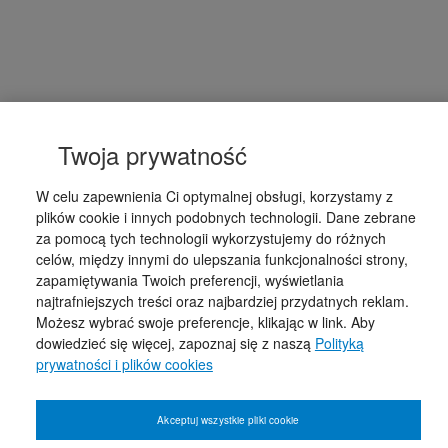
Twoja prywatność
W celu zapewnienia Ci optymalnej obsługi, korzystamy z
plików cookie i innych podobnych technologii. Dane zebrane
za pomocą tych technologii wykorzystujemy do różnych
celów, między innymi do ulepszania funkcjonalności strony,
zapamiętywania Twoich preferencji, wyświetlania
najtrafniejszych treści oraz najbardziej przydatnych reklam.
Możesz wybrać swoje preferencje, klikając w link. Aby
dowiedzieć się więcej, zapoznaj się z naszą
Polityką
prywatności i plików cookies
Akceptuj wszystkie pliki cookie